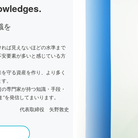
nowledges.
識を
ければ見えないほどの水準まで
不安要素が多いと感じている方
来を守る資産を作り、より多く
ます。
資の専門家が持つ知識・手段・
ま”を発信してまいります。
代表取締役 矢野敦史