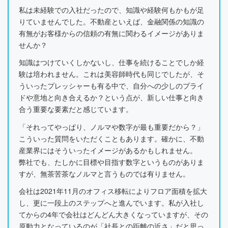
私は未経験での入社だったので、知識や経験何もかもが足
りていませんでした。不動産といえば、金融関係の知識の
有無がお客様からの信頼の有無に関わるイメージがありま
せんか？
知識はつけていくしかないし、仕事を続けることでしか経
験は培われません。これは美容師時代も同じでしたが、そ
ういったプレッシャーも有る中で、自分への少しのプライ
ドや意地と向き合えるか？という点が、新しい仕事と向き
合う重要な要素だと感じています。
「それってやっぱり、ノルマや数字が最も重要だから？」
こういった質問をいただくこともあります。確かに、不動
産業界にはそういったイメージがあるかもしれません。
弊社でも、たしかに目標や目指す数字というものがありま
すが、無茶苦茶なノルマと言うものでは有りません。
会社は2021年11月のオフィス移転によりフロア面積を拡大
し、更に一段上のステップへと進んでいます。私が入社し
てからの4年で会社はどんどん大きくなっていますが、その
原動力となっているのが「社長との距離の近さ」だと思っ