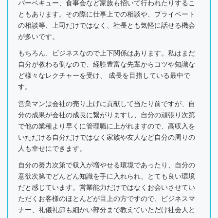
バーベキュー、食事会など家族も招いて行われたりするこ
ともあります。その際に仕事上での相談や、プライベート
の相談等、上司だけではなく、社長とも気軽に話せる機会
が多いです。
もちろん、ビジネスなので上下関係はあります。私はまだ
自分が教わる側なので、経験豊富な先輩からコツや知識な
ど様々なレクチャーを受け、 成長を目指している最中で
す。
営業マンは会社の売り上げに貢献して当たり前ですが、自
分の成果が会社の成長に繋がりますし、自分の頑張り次第
で他の業種より早くに管理職に上がれますので、高収入を
いただける自分だけではなく家族や友人など自分の周りの
人も幸せにできます。
自分の努力次第で収入が増やせる環境であったり、自分の
意欲次第でどんどん知識を手に入れられ、とても良い環境
だと感じています。営業能力だけではなくお会いさせてい
ただくお客様のほとんどが目上の方ですので、ビジネスマ
ナー、礼儀礼節も細かい部分まで教えていただけ社会人と