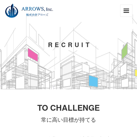
R
E
C
R
U
I
T
TO CHALLENGE
常に高い目標が持てる