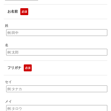
お名前
必須
姓
名
フリガナ
必須
セイ
メイ