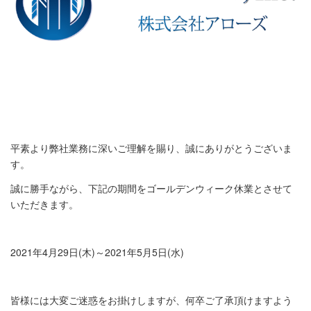
平素より弊社業務に深いご理解を賜り、誠にありがとうございま
す。
誠に勝手ながら、下記の期間をゴールデンウィーク休業とさせて
いただきます。
2021
年
4
月
29
日
(木
)
～
2021
年
5
月5日
(
水
)
皆様には大変ご迷惑をお掛けしますが、何卒ご了承頂けますよう