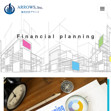
F
i
n
a
n
c
i
a
l
p
l
a
n
n
i
n
g