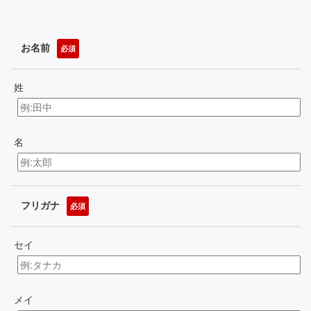
お名前
必須
姓
名
フリガナ
必須
セイ
メイ