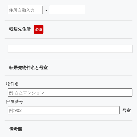
-
転居先住所
必須
転居先物件名と号室
物件名
部屋番号
号室
備考欄