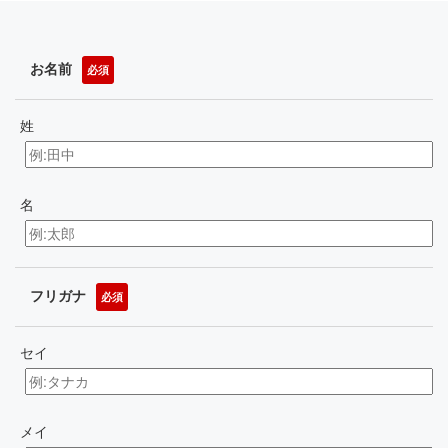
お名前
必須
姓
名
フリガナ
必須
セイ
メイ