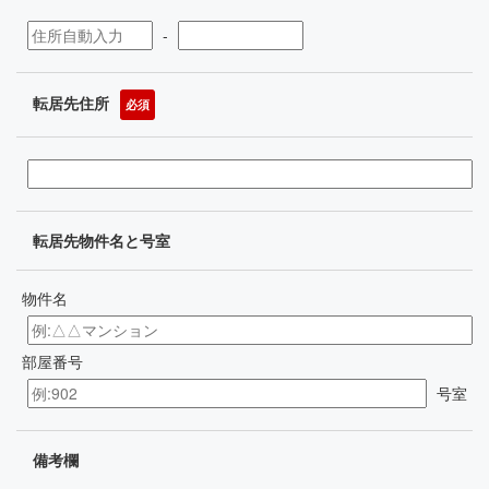
-
転居先住所
必須
転居先物件名と号室
物件名
部屋番号
号室
備考欄