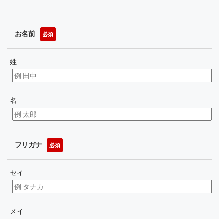
お名前
必須
姓
名
フリガナ
必須
セイ
メイ